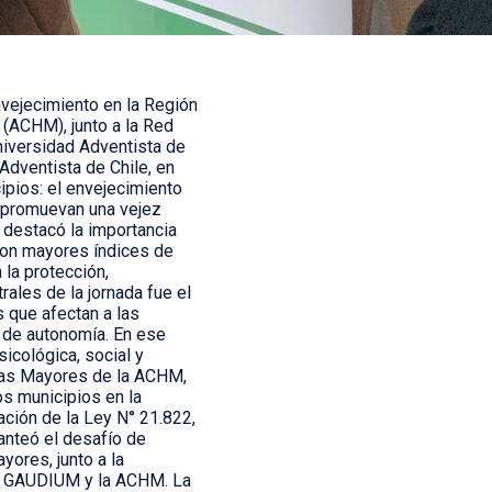
nvejecimiento en la Región
 (ACHM), junto a la Red
niversidad Adventista de
Adventista de Chile, en
ipios: el envejecimiento
e promuevan una vejez
 destacó la importancia
 con mayores índices de
 la protección,
ales de la jornada fue el
 que afectan a las
 de autonomía. En ese
icológica, social y
onas Mayores de la ACHM,
os municipios en la
ación de la Ley N° 21.822,
lanteó el desafío de
ores, junto a la
ES GAUDIUM y la ACHM. La