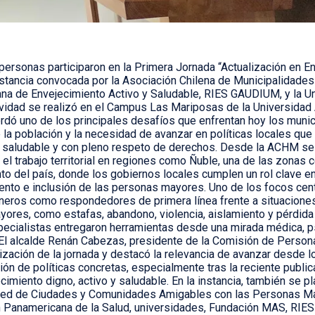
ersonas participaron en la Primera Jornada “Actualización en E
nstancia convocada por la Asociación Chilena de Municipalidades
na de Envejecimiento Activo y Saludable, RIES GAUDIUM, y la U
tividad se realizó en el Campus Las Mariposas de la Universidad 
bordó uno de los principales desafíos que enfrentan hoy los munic
 la población y la necesidad de avanzar en políticas locales qu
a, saludable y con pleno respeto de derechos. Desde la ACHM se
r el trabajo territorial en regiones como Ñuble, una de las zonas
to del país, donde los gobiernos locales cumplen un rol clave en
to e inclusión de las personas mayores. Uno de los focos centr
ineros como respondedores de primera línea frente a situaciones
ores, como estafas, abandono, violencia, aislamiento y pérdida
pecialistas entregaron herramientas desde una mirada médica, ps
 El alcalde Renán Cabezas, presidente de la Comisión de Pers
lización de la jornada y destacó la relevancia de avanzar desde l
ón de políticas concretas, especialmente tras la reciente public
imiento digno, activo y saludable. En la instancia, también se p
Red de Ciudades y Comunidades Amigables con las Personas May
 Panamericana de la Salud, universidades, Fundación MAS, RI