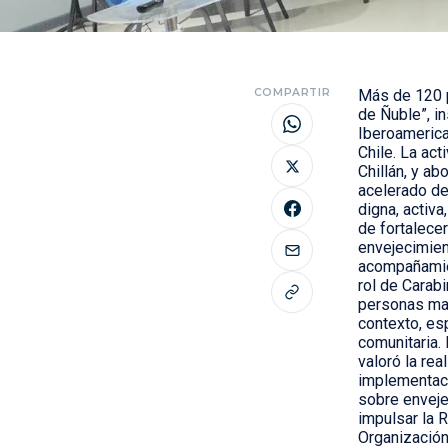
COMPARTIR
Más de 120 p
de Ñuble”, i
Iberoamerica
Chile. La ac
Chillán, y a
acelerado de
digna, activ
de fortalece
envejecimien
acompañamien
rol de Carab
personas may
contexto, es
comunitaria.
valoró la rea
implementaci
sobre envejec
impulsar la 
Organización