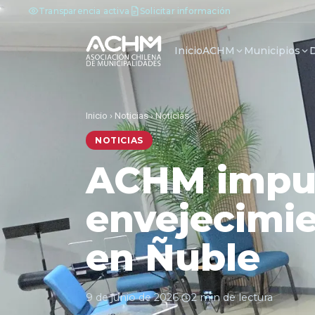
Transparencia activa
Solicitar información
Inicio
ACHM
Municipios
Inicio
›
Noticias
›
Noticias
NOTICIAS
ACHM impul
envejecimie
en Ñuble
9 de junio de 2026
·
2 min de lectura