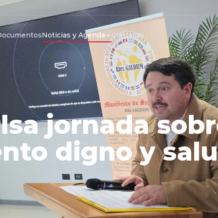
Documentos
Noticias y Agenda
Contacto
sa jornada sobr
nto digno y sal