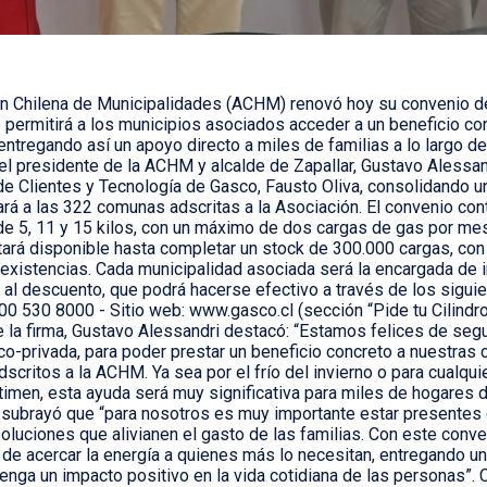
n Chilena de Municipalidades (ACHM) renovó hoy su convenio d
ue permitirá a los municipios asociados acceder a un beneficio c
entregando así un apoyo directo a miles de familias a lo largo de
 el presidente de la ACHM y alcalde de Zapallar, Gustavo Alessan
de Clientes y Tecnología de Gasco, Fausto Oliva, consolidando u
ará a las 322 comunas adscritas a la Asociación. El convenio co
 de 5, 11 y 15 kilos, con un máximo de dos cargas de gas por mes 
tará disponible hasta completar un stock de 300.000 cargas, con
 existencias. Cada municipalidad asociada será la encargada de i
 al descuento, que podrá hacerse efectivo a través de los siguie
600 530 8000 - Sitio web: www.gasco.cl (sección “Pide tu Cilind
 la firma, Gustavo Alessandri destacó: “Estamos felices de seg
ico-privada, para poder prestar un beneficio concreto a nuestra
scritos a la ACHM. Ya sea por el frío del invierno o para cualqui
imen, esta ayuda será muy significativa para miles de hogares de
 subrayó que “para nosotros es muy importante estar presentes
soluciones que alivianen el gasto de las familias. Con este con
e acercar la energía a quienes más lo necesitan, entregando un
nga un impacto positivo en la vida cotidiana de las personas”. 