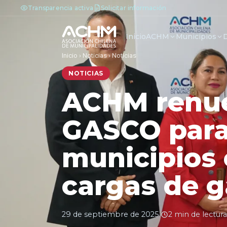
Transparencia activa
Solicitar información
Inicio
ACHM
Municipios
Inicio
›
Noticias
›
Noticias
NOTICIAS
ACHM renue
GASCO para 
municipios
cargas de g
29 de septiembre de 2025
·
2 min de lectura