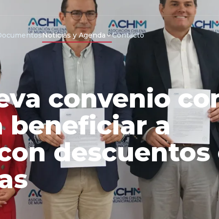
Documentos
Noticias y Agenda
Contacto
va convenio co
beneficiar a
 con descuentos
as