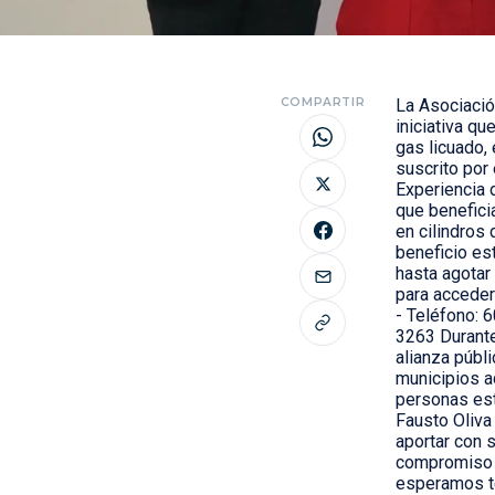
COMPARTIR
La Asociació
iniciativa q
gas licuado, 
suscrito por
Experiencia 
que benefici
en cilindros
beneficio es
hasta agotar
para acceder
- Teléfono: 
3263 Durante
alianza públ
municipios ad
personas est
Fausto Oliva
aportar con 
compromiso d
esperamos te