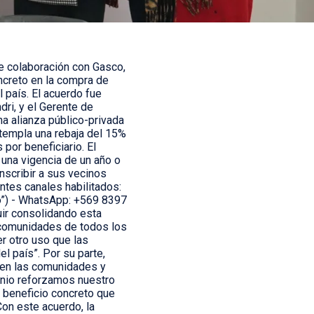
e colaboración con Gasco,
oncreto en la compra de
l país. El acuerdo fue
dri, y el Gerente de
na alianza público-privada
ntempla una rebaja del 15%
por beneficiario. El
 una vigencia de un año o
nscribir a sus vecinos
ntes canales habilitados:
ro”) - WhatsApp: +569 8397
uir consolidando esta
s comunidades de todos los
er otro uso que las
l país”. Por su parte,
 en las comunidades y
venio reforzamos nuestro
 beneficio concreto que
Con este acuerdo, la