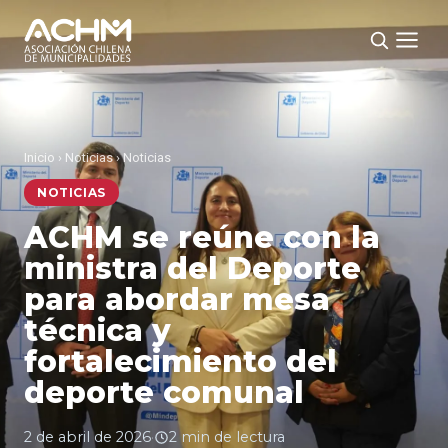
Inicio
›
Noticias
›
Noticias
NOTICIAS
ACHM se reúne con la
ministra del Deporte
para abordar mesa
técnica y
fortalecimiento del
deporte comunal
2 de abril de 2026
·
2 min de lectura