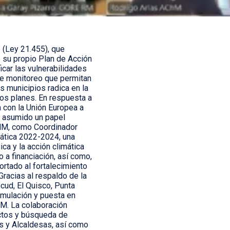
 (Ley 21.455), que
 su propio Plan de Acción
car las vulnerabilidades
de monitoreo que permitan
s municipios radica en la
hos planes. En respuesta a
 con la Unión Europea a
ha asumido un papel
CHM, como Coordinador
mática 2022-2024, una
ca y la acción climática
o a financiación, así como,
rtado al fortalecimiento
Gracias al respaldo de la
cud, El Quisco, Punta
ormulación y puesta en
oM. La colaboración
ectos y búsqueda de
es y Alcaldesas, así como