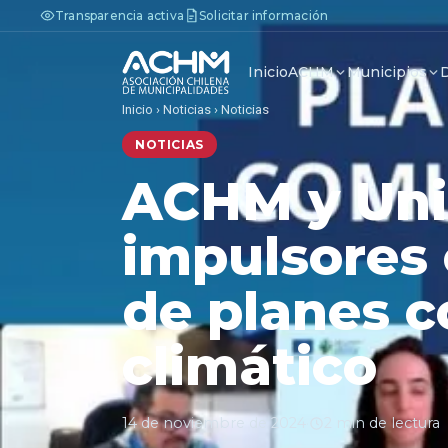
Transparencia activa
Solicitar información
Inicio
ACHM
Municipios
Inicio
›
Noticias
›
Noticias
NOTICIAS
ACHM y Uni
impulsores 
de planes 
climático
14 de noviembre de 2024
·
2 min de lectura