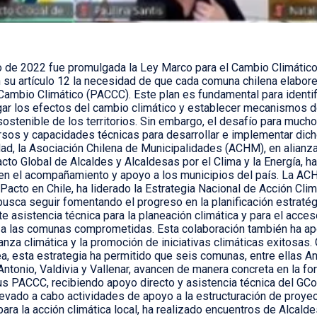
io de 2022 fue promulgada la Ley Marco para el Cambio Climático
 su artículo 12 la necesidad de que cada comuna chilena elabore
ambio Climático (PACCC). Este plan es fundamental para identifi
igar los efectos del cambio climático y establecer mecanismos 
sostenible de los territorios. Sin embargo, el desafío para mucho
ursos y capacidades técnicas para desarrollar e implementar dic
ad, la Asociación Chilena de Municipalidades (ACHM), en alianza
acto Global de Alcaldes y Alcaldesas por el Clima y la Energía, 
en el acompañamiento y apoyo a los municipios del país. La A
 Pacto en Chile, ha liderado la Estrategia Nacional de Acción Cli
usca seguir fomentando el progreso en la planificación estratégi
e asistencia técnica para la planeación climática y para el acces
 a las comunas comprometidas. Esta colaboración también ha apo
nza climática y la promoción de iniciativas climáticas exitosas. 
a, esta estrategia ha permitido que seis comunas, entre ellas An
Antonio, Valdivia y Vallenar, avancen de manera concreta en la f
s PACCC, recibiendo apoyo directo y asistencia técnica del GC
levado a cabo actividades de apoyo a la estructuración de proy
para la acción climática local, ha realizado encuentros de Alcald