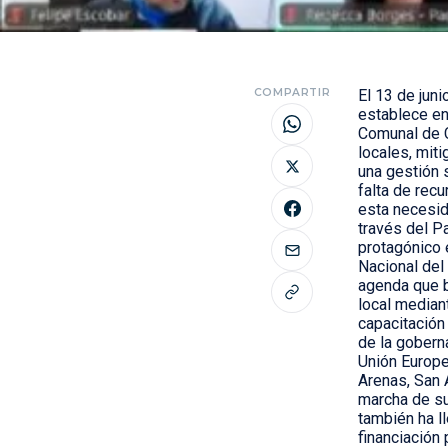
COMPARTIR
El 13 de jun
establece en
Comunal de C
locales, mit
una gestión 
falta de rec
esta necesid
través del P
protagónico 
Nacional del
agenda que b
local mediant
capacitación
de la goberna
Unión Europe
Arenas, San 
marcha de su
también ha l
financiación 