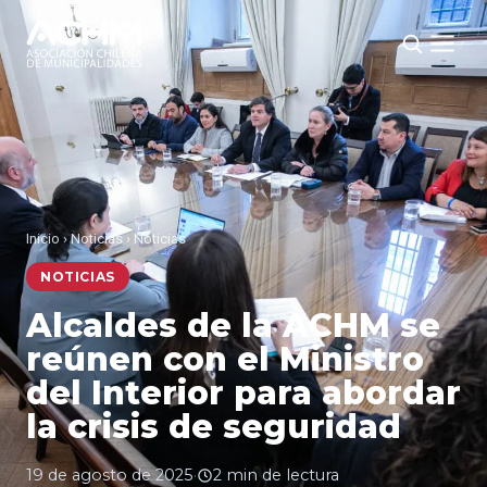
Inicio
›
Noticias
›
Noticias
NOTICIAS
Alcaldes de la ACHM se
reúnen con el Ministro
del Interior para abordar
la crisis de seguridad
19 de agosto de 2025
·
2 min de lectura