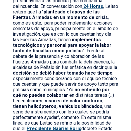
prestar ayuda a las policias para combatir la
delincuencia. En conversación con
24 Horas
, Leitao
reiteró que ha "
planteado el apoyo de las
Fuerzas Armadas en un momento de crisis
,
como es este, para poder implementar acciones
concretas de apoyo, principalmente en el ámbito de
investigación, que es con lo que cuentan hoy día
las Fuerzas Armadas, tienen
implementos
tecnológicos y personal para apoyar la labor
tanto de fiscalías como policías"
. Frente al
debate de la presencia y colaboración de las
Fuerzas Armadas para combatir la delincuencia, la
alcaldesa de Peñalolén fue enfática en decir que
la
decisión se debió haber tomado hace tiempo
,
especialmente considerando con el equipo técnico
que cuentan y que puede servir de apoyo tanto para
policias como municipios. "Yo
no entiendo por
qué no pueden colaborar
en distintas tareas (...)
tienen
drones, visores de calor nocturno,
tienen helicópteros, vehículos blindados
, una
serie de instrumentos con los cuales se podría
perfectamente ayudar", comentó. En esta misma
línea, es que Leitao se refirió a la posibilidad de
que el
Presidente Gabriel Boric
decrete Estado