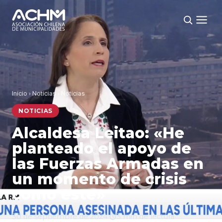
Inicio
›
Noticias
›
Noticias
NOTICIAS
Alcaldesa Leitao: «He
planteado el apoyo de
las Fuerzas Armadas en
un momento de crisis
como este»
30 de septiembre de 2024
·
3 min de lectura