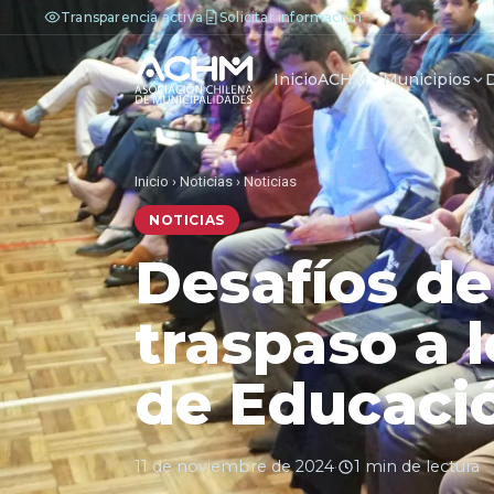
Transparencia activa
Solicitar información
Inicio
ACHM
Municipios
Inicio
›
Noticias
›
Noticias
NOTICIAS
Desafíos de 
traspaso a l
de Educaci
11 de noviembre de 2024
·
1 min de lectura