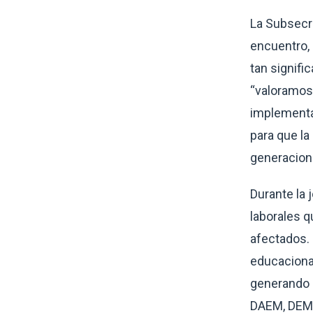
La Subsecre
encuentro,
tan signifi
“valoramos 
implementa
para que la
generacione
Durante la 
laborales q
afectados. 
educacional
generando d
DAEM, DEM 