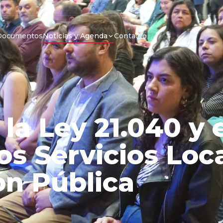
Documentos
Noticias y Agenda
Contacto
la Ley 21.040 y 
os Servicios Loc
ón Pública