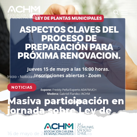
Inicio
›
Noticias
›
Noticias
NOTICIAS
Masiva participación en
jornada sobre Ley de
Plantas Municipales
16 de mayo de 2025
·
1 min de lectura