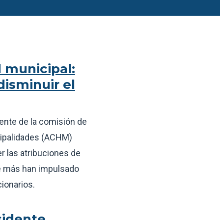
 municipal:
isminuir el
dente de la comisión de
icipalidades (ACHM)
r las atribuciones de
ue más han impulsado
ionarios.
sidente