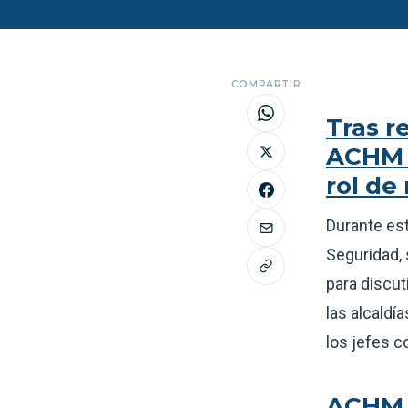
COMPARTIR
Tras r
ACHM e
rol de
Durante est
Seguridad, 
para discut
las alcaldí
los jefes 
ACHM r