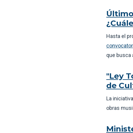
Último
¿Cuále
Hasta el pr
convocator
que busca a
"Ley T
de Cul
La iniciati
obras music
Minist