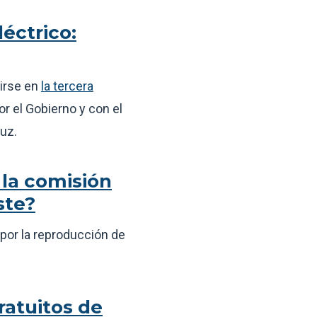
léctrico:
birse en
la tercera
or el Gobierno y con el
luz.
la comisión
ste?
 por la reproducción de
ratuitos de