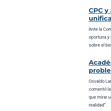
CPC y 
unific
Ante la Com
oportuna y 
sobre el be
Académ
proble
Osvaldo Lar
comentó la 
que mirar u
realidad”.