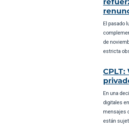
refuer
renunc
El pasado lu
complement
de noviembr
estricta ob
CPLT: 
privad
En una dec
digitales e
mensajes de
están sujet