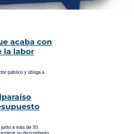
ue acaba con
 la labor
tor público y obliga a
lparaíso
resupuesto
 junto a más de 30
presaron su descontento