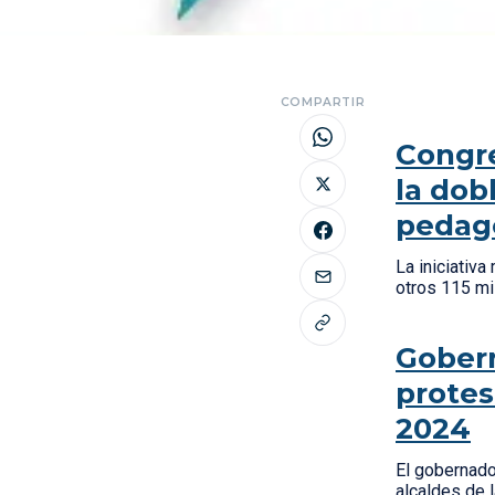
COMPARTIR
Congre
la dob
pedag
La iniciativ
otros 115 mi
Gobern
protes
2024
El gobernado
alcaldes de 