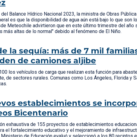
ez
a del Balance Hídrico Nacional 2023, la ministra de Obras Pública
neral es que la disponibilidad de agua aún está bajo lo que son l
e Meteochile advirtieron que en este último trimestre del año 
s más altas de lo normal" debido al fenómeno de El Niño.
 de la sequía: más de 7 mil familia
en de camiones aljibe
00 los vehículos de carga que realizan esta función para abaste
te, de sectores rurales. Comunas como Los Ángeles, Florida y S
icas.
vos establecimientos se incorpor
eos Bicentenario
sión exhaustiva de 155 proyectos de establecimientos educacion
ara el fortalecimiento educativo y el mejoramiento de infraestruc
el Ministerio de Educación evaluó y seleccionó a los 80 recintos