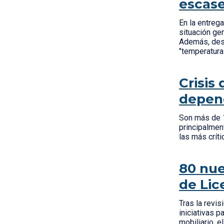
escas
En la entreg
situación ge
Además, desd
"temperatura
Crisis
depend
Son más de 1
principalmen
las más crít
80 nue
de Lic
Tras la revi
iniciativas p
mobiliario, 