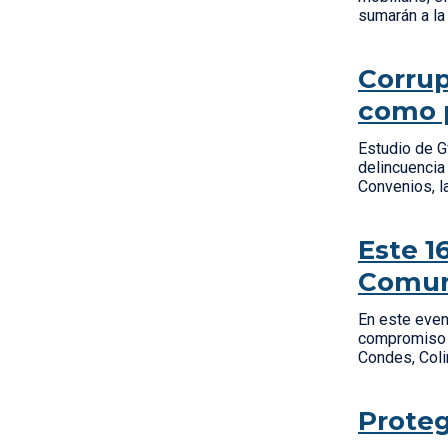
sumarán a l
Corrup
como p
Estudio de G
delincuencia
Convenios, l
Este 1
Comun
En este even
compromiso c
Condes, Coli
Proteg