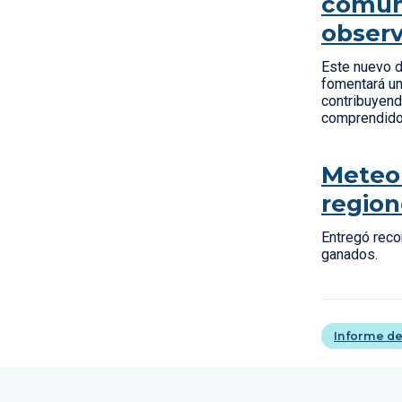
comuna
observ
Este nuevo d
fomentará un 
contribuyend
comprendidos
Meteor
region
Entregó reco
ganados.
Informe de