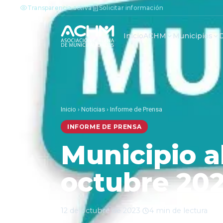
Transparencia activa
Solicitar información
Inicio
ACHM
Municipios
Inicio
›
Noticias
›
Informe de Prensa
INFORME DE PRENSA
Municipio al
octubre 20
12 de octubre de 2023
·
4 min de lectura