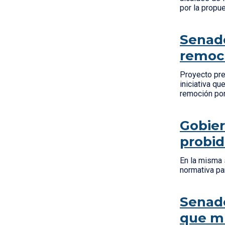
por la propu
Senado
remoci
Proyecto pre
iniciativa q
remoción por
Gobier
probid
En la misma 
normativa pa
Senado
que mu