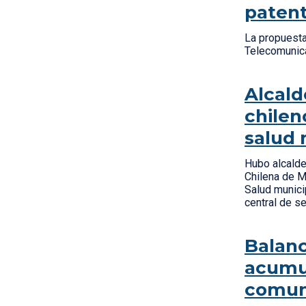
patent
La propuesta
Telecomunica
Alcald
chilen
salud 
Hubo alcalde
Chilena de Mu
Salud munici
central de se
Balanc
acumul
comuna