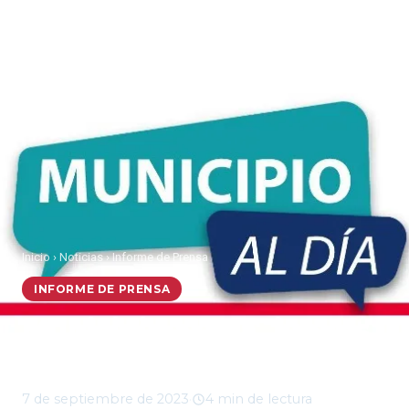
Inicio
›
Noticias
›
Informe de Prensa
INFORME DE PRENSA
Municipio al Día, jueves
7 de septiembre 2023
7 de septiembre de 2023
·
4 min de lectura