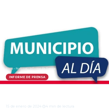
Inicio
›
Noticias
›
Informe de Prensa
INFORME DE PRENSA
Municipio al Día, lunes
15 de enero 2024
15 de enero de 2024
·
4 min de lectura