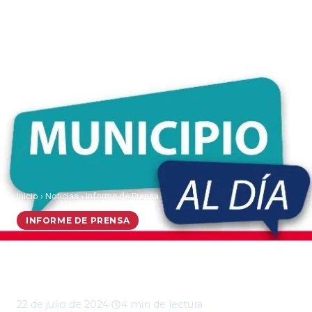
Inicio
›
Noticias
›
Informe de Prensa
INFORME DE PRENSA
Municipio al Día, lunes
22 de julio 2024
22 de julio de 2024
·
4 min de lectura