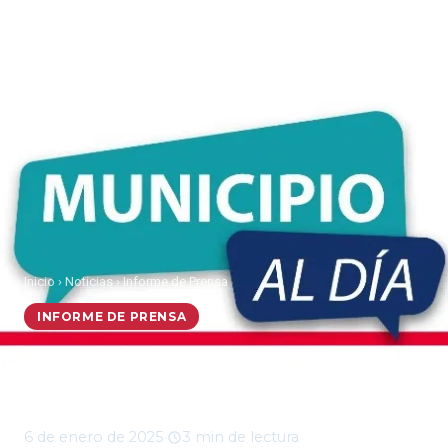
Inicio
›
Noticias
›
Informe de Prensa
INFORME DE PRENSA
Municipio al Día, lunes 6
de enero 2025
6 de enero de 2025
·
3 min de lectura