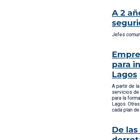
A 2 añ
seguri
Jefes comuna
Empren
para i
Lagos
A partir de l
servicios de 
para la form
Lagos. Otras
cada plan de
De las
derrot