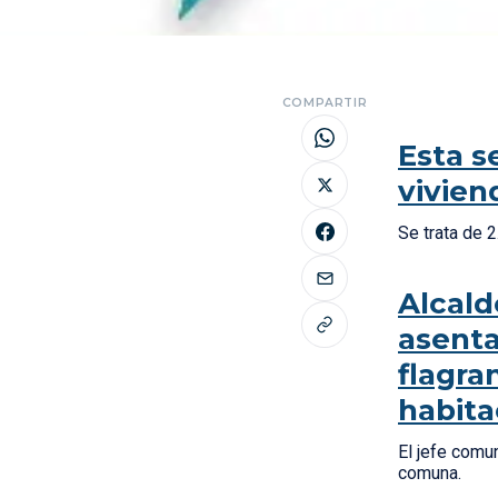
COMPARTIR
Esta s
vivien
Se trata de 
Alcald
asenta
flagra
habita
El jefe comun
comuna.