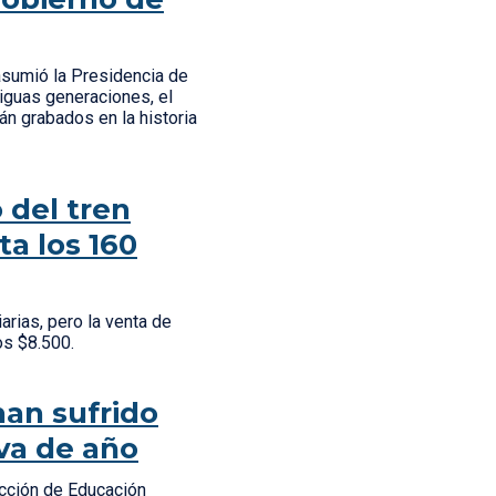
 asumió la Presidencia de
tiguas generaciones, el
n grabados en la historia
 del tren
a los 160
rias, pero la venta de
los $8.500.
han sufrido
 va de año
ección de Educación