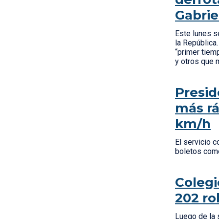
Gabrie
Este lunes s
la República.
“primer tiem
y otros que 
Presid
más rá
km/h
El servicio 
boletos come
Colegi
202 ro
Luego de la 