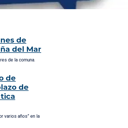
ones de
iña del Mar
tores de la comuna.
o de
plazo de
tica
or varios años” en la