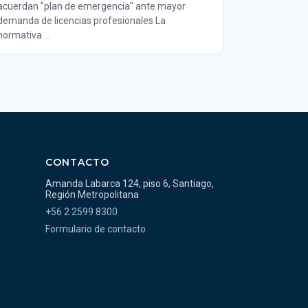
acuerdan "plan de emergencia" ante mayor
demanda de licencias profesionales La
normativa …
CONTACTO
Amanda Labarca 124, piso 6, Santiago,
Región Metropolitana
+56 2 2599 8300
Formulario de contacto