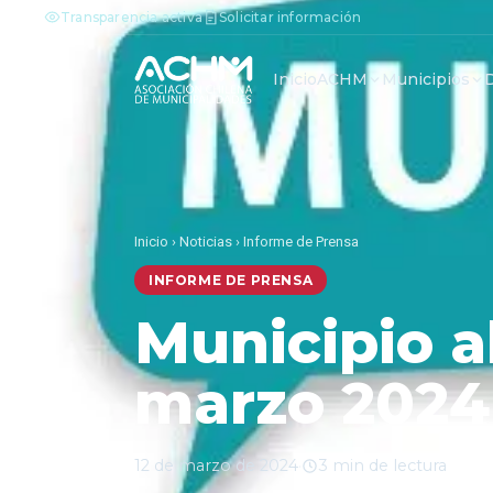
Transparencia activa
Solicitar información
Inicio
ACHM
Municipios
Inicio
›
Noticias
›
Informe de Prensa
INFORME DE PRENSA
Municipio a
marzo 2024
12 de marzo de 2024
·
3 min de lectura