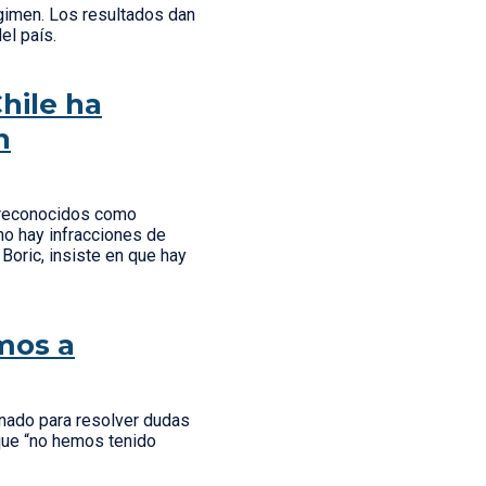
égimen. Los resultados dan
del país.
hile ha
n
s reconocidos como
no hay infracciones de
Boric, insiste en que hay
mos a
Senado para resolver dudas
 que “no hemos tenido