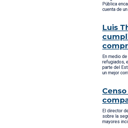
Pública enca
cuenta de un
Luis T
cumpli
compro
En medio de 
refugiados, 
parte del Es
un mejor con
Censo 
compar
El director d
sobre la seg
mayores inc