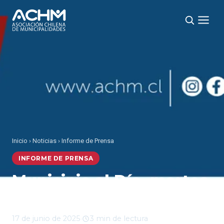
Inicio
›
Noticias
›
Informe de Prensa
INFORME DE PRENSA
Municipio al Día, martes
17 de junio 2025
17 de junio de 2025
·
3 min de lectura