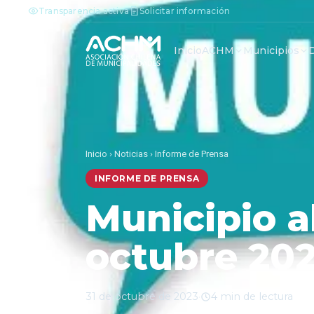
Transparencia activa
Solicitar información
Inicio
ACHM
Municipios
Inicio
›
Noticias
›
Informe de Prensa
INFORME DE PRENSA
Municipio a
octubre 20
31 de octubre de 2023
·
4 min de lectura