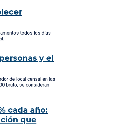
blecer
camentos todos los días
ial.
personas y el
or de local censal en las
00 bruto, se consideran
% cada año:
ación que