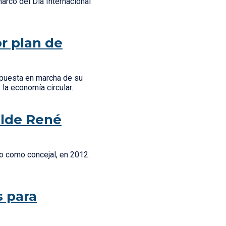
arco del Día Internacional
r plan de
 puesta en marcha de su
y la economía circular.
alde René
to como concejal, en 2012.
s para