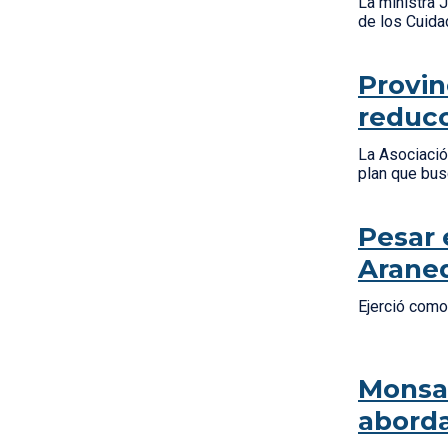
La ministra 
de los Cuid
Provin
reducc
La Asociació
plan que busc
Pesar 
Arane
Ejerció como
Monsal
aborda