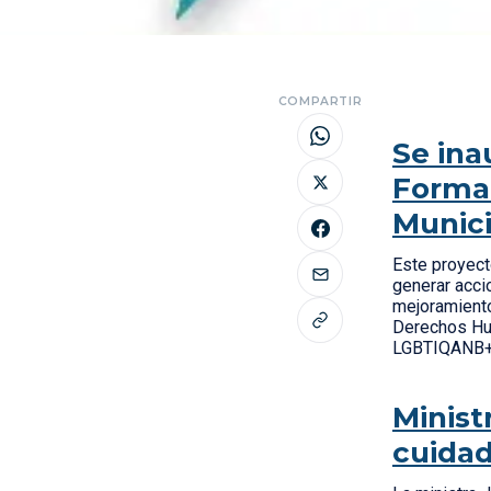
COMPARTIR
Se ina
Formac
Munici
Este proyect
generar acci
mejoramiento
Derechos Hum
LGBTIQANB+
Minist
cuidad