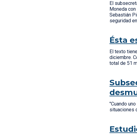
El subsecret
Moneda con s
Sebastián Pi
seguridad en
Ésta e
El texto tien
diciembre. C
total de 51 
Subsec
desmun
"Cuando uno 
situaciones 
Estudi