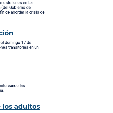
de este lunes en La
a (del Gobierno de
in de abordar la crisis de
ción
á el domingo 17 de
nes transitorias en un
nitoreando las
tia.
 los adultos