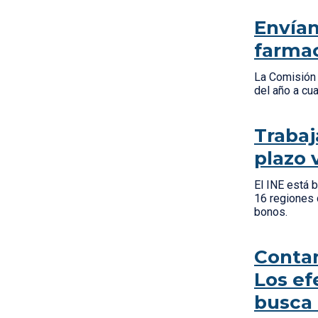
Envían
farmac
La Comisión 
del año a cua
Trabaj
plazo
El INE está 
16 regiones 
bonos.
Conta
Los ef
busca 