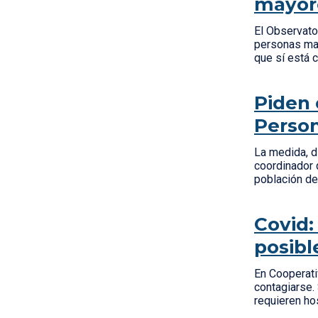
mayore
El Observato
personas may
que sí está
Piden 
Person
La medida, di
coordinador 
población de
Covid:
posibl
En Cooperati
contagiarse.
requieren ho