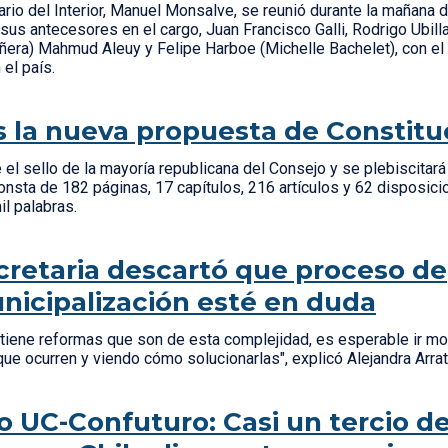
ario del Interior, Manuel Monsalve, se reunió durante la mañana 
us antecesores en el cargo, Juan Francisco Galli, Rodrigo Ubill
ñera) Mahmud Aleuy y Felipe Harboe (Michelle Bachelet), con el f
 el país.
s la nueva propuesta de Constitu
e el sello de la mayoría republicana del Consejo y se plebiscitar
onsta de 182 páginas, 17 capítulos, 216 artículos y 62 disposicio
mil palabras.
retaria descartó que proceso de
icipalización esté en duda
tiene reformas que son de esta complejidad, es esperable ir mo
que ocurren y viendo cómo solucionarlas", explicó Alejandra Arra
o UC-Confuturo: Casi un tercio de