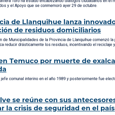
Javiera Toro ha estado encabezando diálogos ciudadanos en el m
ados y el Apoyo que se conmemoró ayer 29 de octubre.
cia de Llanquihue lanza innovado
ión de residuos domiciliarios
n de Municipalidades de la Provincia de Llanquihue comenzó la
a reducir drásticamente los residuos, incentivando el reciclaje 
en Temuco por muerte de exalc
da
 jefe comunal interino en el año 1989 y posteriormente fue elec
ve se reúne con sus antecesore
r la crisis de seguridad en el país