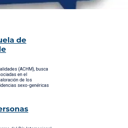
uela de
de
ipalidades (ACHM), busca
sociadas en el
aloración de los
idencias sexo-genéricas
personas