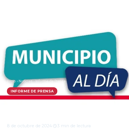
Inicio
›
Noticias
›
Informe de Prensa
INFORME DE PRENSA
Municipio al Día, martes
8 de octubre 2024
8 de octubre de 2024
·
3 min de lectura