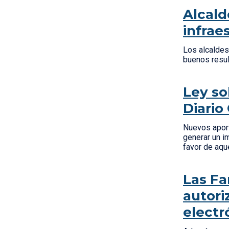
Alcald
infrae
Los alcaldes 
buenos resul
Ley so
Diario 
Nuevos aport
generar un im
favor de aqu
Las Fa
autori
electr