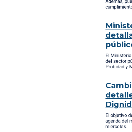
Además, pued
cumplimiento
Minist
detall
públic
El Ministeri
del sector p
Probidad y 
Cambio
detall
Digni
El objetivo 
agenda del m
miércoles.