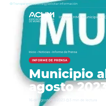
Transparencia activa
Solicitar información
Inicio
ACHM
Municipios
Inicio
›
Noticias
›
Informe de Prensa
INFORME DE PRENSA
Municipio a
agosto 202
16 de agosto de 2023
·
3 min de lectura