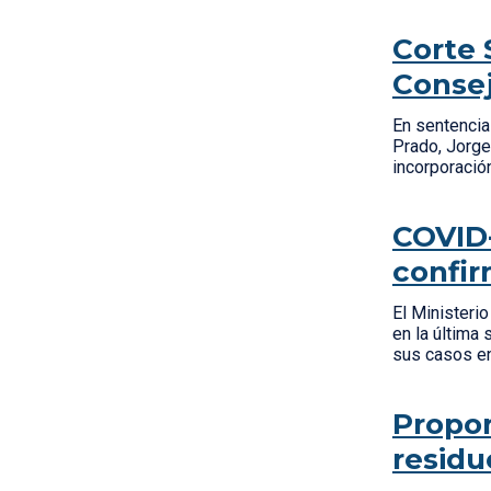
Corte 
Consej
En sentencia
Prado, Jorge 
incorporació
COVID-
confir
El Ministeri
en la última
sus casos en
Propon
residu