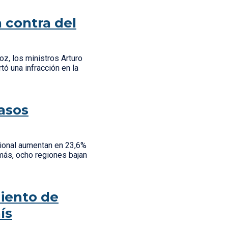
 contra del
oz, los ministros Arturo
tó una infracción en la
asos
cional aumentan en 23,6%
más, ocho regiones bajan
iento de
ís