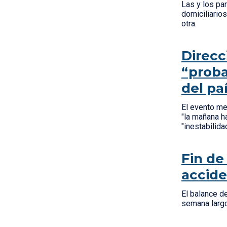
Las y los pa
domiciliarios
otra.
Direcc
“proba
del pa
El evento me
"la mañana h
"inestabilid
Fin de
accid
El balance d
semana largo