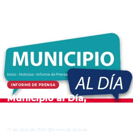
Inicio
›
Noticias
›
Informe de Prensa
INFORME DE PRENSA
Municipio al Día,
miércoles 17 de abril
2024
17 de abril de 2024
·
4 min de lectura