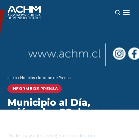
Inicio
›
Noticias
›
Informe de Prensa
INFORME DE PRENSA
Municipio al Día,
miércoles 28 de mayo
2025
28 de mayo de 2025
·
4 min de lectura