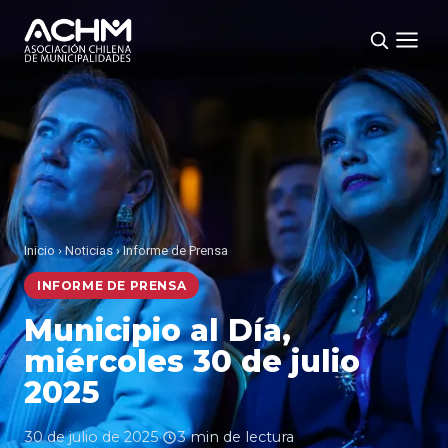
Inicio
›
Noticias
›
Informe de Prensa
INFORME DE PRENSA
Municipio al Día,
miércoles 30 de julio
2025
30 de julio de 2025
·
3 min de lectura