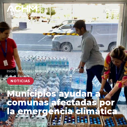
Inicio
›
Noticias
›
Noticias
NOTICIAS
Municipios ayudan a
comunas afectadas por
la emergencia climática
27 de junio de 2023
·
2 min de lectura