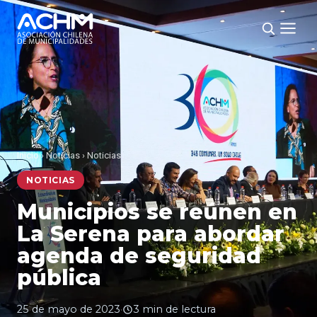
Inicio
›
Noticias
›
Noticias
NOTICIAS
Municipios se reúnen en
La Serena para abordar
agenda de seguridad
pública
25 de mayo de 2023
·
3 min de lectura