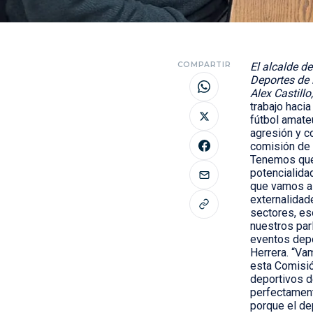
COMPARTIR
El alcalde d
Deportes de 
Alex Castillo
trabajo hacia
fútbol amate
agresión y c
comisión de 
Tenemos que 
potencialida
que vamos a 
externalidad
sectores, es
nuestros par
eventos depo
Herrera. “Va
esta Comisió
deportivos d
perfectament
porque el de