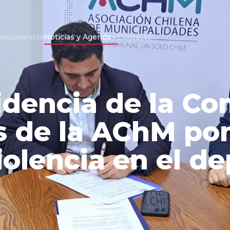
Documentos
Noticias y Agenda
Contacto
dencia de la Co
 de la AChM pon
iolencia en el d