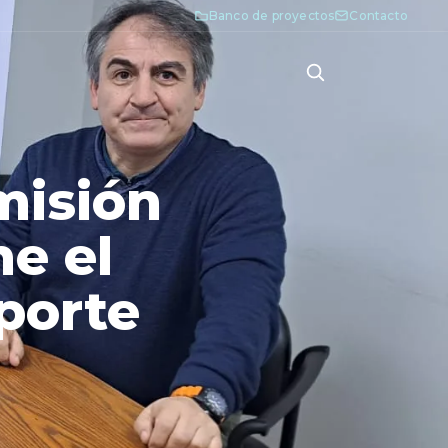
Banco de proyectos
Contacto
misión
e el
eporte