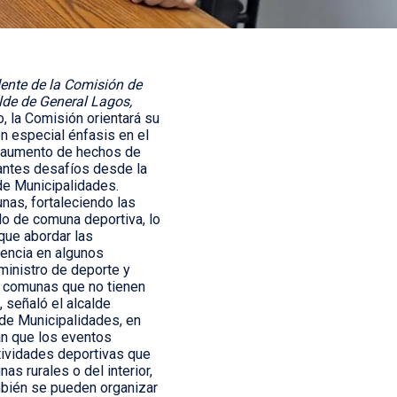
dente de la Comisión de
lde de General Lagos,
, la Comisión orientará su
on especial énfasis en el
e aumento de hechos de
tantes desafíos desde la
de Municipalidades.
nas, fortaleciendo las
lo de comuna deportiva, lo
que abordar las
lencia en algunos
ministro de deporte y
s comunas que no tienen
 señaló el alcalde
 de Municipalidades, en
an que los eventos
tividades deportivas que
 rurales o del interior,
mbién se pueden organizar