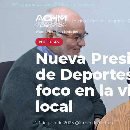
Transparencia activa
Solicitar información
Inicio
ACHM
Municipios
Inicio
›
Noticias
›
Noticias
NOTICIAS
Nueva Presi
de Deportes
foco en la v
local
23 de julio de 2025
·
2 min de lectura