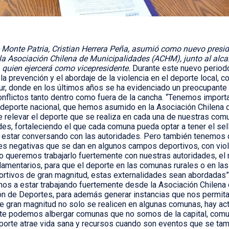
e Monte Patria, Cristian Herrera Peña, asumió como nuevo presi
la Asociación Chilena de Municipalidades (ACHM), junto al alca
, quien ejercerá como vicepresidente.
Durante este nuevo periodo
 la prevención y el abordaje de la violencia en el deporte local, c
ur, donde en los últimos años se ha evidenciado un preocupant
onflictos tanto dentro como fuera de la cancha. “Tenemos impor
deporte nacional, que hemos asumido en la Asociación Chilena 
relevar el deporte que se realiza en cada una de nuestras comu
des, fortaleciendo el que cada comuna pueda optar a tener el sel
estar conversando con las autoridades. Pero también tenemos 
es negativas que se dan en algunos campos deportivos, con vio
o queremos trabajarlo fuertemente con nuestras autoridades, el 
lamentarios, para que el deporte en las comunas rurales o en la
rtivos de gran magnitud, estas externalidades sean abordadas”,
mos a estar trabajando fuertemente desde la Asociación Chilena
n de Deportes, para además generar instancias que nos permit
e gran magnitud no solo se realicen en algunas comunas, hay ac
e podemos albergar comunas que no somos de la capital, comunas
porte atrae vida sana y recursos cuando son eventos que se ta