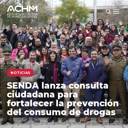
Inicio
›
Noticias
›
Noticias
NOTICIAS
SENDA lanza consulta
ciudadana para
fortalecer la prevención
del consumo de drogas
26 de junio de 2024
·
2 min de lectura