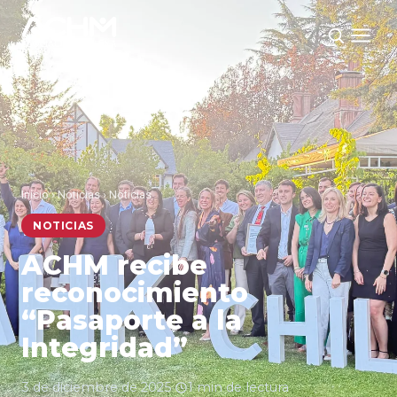
Inicio
›
Noticias
›
Noticias
NOTICIAS
ACHM recibe
reconocimiento
“Pasaporte a la
Integridad”
3 de diciembre de 2025
·
1 min de lectura