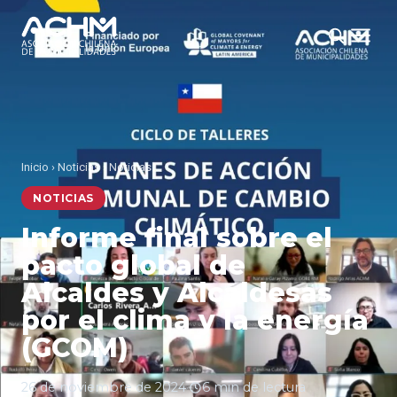
Inicio
›
Noticias
›
Noticias
NOTICIAS
Informe final sobre el
pacto global de
Alcaldes y Alcaldesas
por el clima y la energía
(GCOM)
26 de noviembre de 2024
·
6 min de lectura