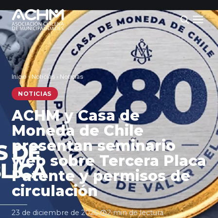
Inicio
›
Noticias
›
Noticias
NOTICIAS
ACHM y Casa de
Moneda de Chile
presentan seminario
web sobre Tercera Placa
Patente y permisos de
circulación
23 de diciembre de 2025
·
2 min de lectura