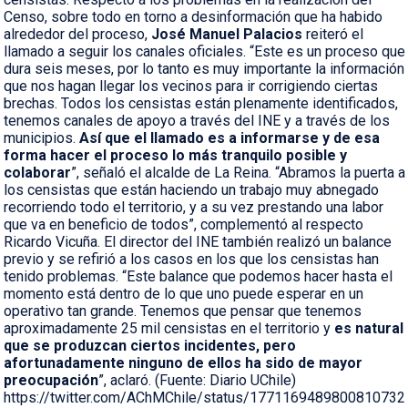
Censo, sobre todo en torno a desinformación que ha habido
alrededor del proceso,
José Manuel Palacios
reiteró el
llamado a seguir los canales oficiales. “Este es un proceso que
dura seis meses, por lo tanto es muy importante la información
que nos hagan llegar los vecinos para ir corrigiendo ciertas
brechas. Todos los censistas están plenamente identificados,
tenemos canales de apoyo a través del INE y a través de los
municipios.
Así que el llamado es a informarse y de esa
forma hacer el proceso lo más tranquilo posible y
colaborar
”, señaló el alcalde de La Reina. “Abramos la puerta a
los censistas que están haciendo un trabajo muy abnegado
recorriendo todo el territorio, y a su vez prestando una labor
que va en beneficio de todos”, complementó al respecto
Ricardo Vicuña. El director del INE también realizó un balance
previo y se refirió a los casos en los que los censistas han
tenido problemas. “Este balance que podemos hacer hasta el
momento está dentro de lo que uno puede esperar en un
operativo tan grande. Tenemos que pensar que tenemos
aproximadamente 25 mil censistas en el territorio y
es natural
que se produzcan ciertos incidentes, pero
afortunadamente ninguno de ellos ha sido de mayor
preocupación
”, aclaró. (Fuente: Diario UChile)
https://twitter.com/AChMChile/status/1771169489800810732