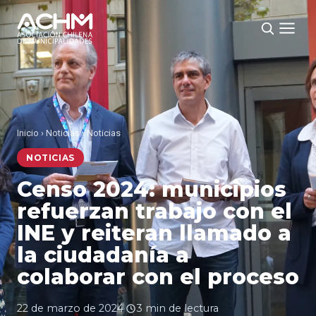
Inicio
›
Noticias
›
Noticias
NOTICIAS
Censo 2024: municipios
refuerzan trabajo con el
INE y reiteran llamado a
la ciudadanía a
colaborar con el proceso
22 de marzo de 2024
·
3 min de lectura