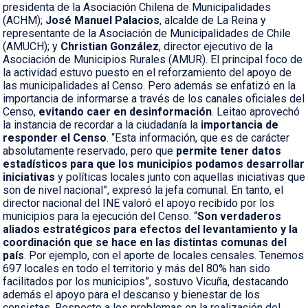
presidenta de la Asociación Chilena de Municipalidades
(ACHM);
José Manuel Palacios
, alcalde de La Reina y
representante de la Asociación de Municipalidades de Chile
(AMUCH); y
Christian González
, director ejecutivo de la
Asociación de Municipios Rurales (AMUR). El principal foco de
la actividad estuvo puesto en el reforzamiento del apoyo de
las municipalidades al Censo. Pero además se enfatizó en la
importancia de informarse a través de los canales oficiales del
Censo,
evitando caer en desinformación
. Leitao aprovechó
la instancia de recordar a la ciudadanía la
importancia de
responder el Censo
. “Esta información, que es de carácter
absolutamente reservado, pero que
permite tener datos
estadísticos para que los municipios podamos desarrollar
iniciativas
y políticas locales junto con aquellas iniciativas que
son de nivel nacional”, expresó la jefa comunal. En tanto, el
director nacional del INE valoró el apoyo recibido por los
municipios para la ejecución del Censo. “
Son verdaderos
aliados estratégicos para efectos del levantamiento y la
coordinación que se hace en las distintas comunas del
país
. Por ejemplo, con el aporte de locales censales. Tenemos
697 locales en todo el territorio y más del 80% han sido
facilitados por los municipios”, sostuvo Vicuña, destacando
además el apoyo para el descanso y bienestar de los
censistas. Respecto a los problemas en la realización del