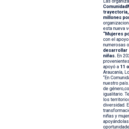
Las organiza
ComunidadMu
trayectoria,
millones po
organizacion
esta nueva v
“Mujeres po
con el apoyo
numerosas or
desarrollar
niñas.
En 202
provenientes
apoyó a
11 
Araucanía, L
“En Comunid
nuestro país
de género,co
igualitario.
los territori
diversidad. 
transformac
niñas y mujer
apoyándolas 
oportunidade