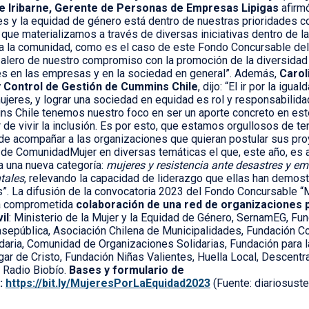
e Iribarne, Gerente de Personas de Empresas Lipigas
afirmó
es y la equidad de género está dentro de nuestras prioridades 
ue materializamos a través de diversas iniciativas dentro de la
a la comunidad, como es el caso de este Fondo Concursable del
l alero de nuestro compromiso con la promoción de la diversidad 
s en las empresas y en la sociedad en general”. Además,
Carol
y Control de Gestión de Cummins Chile
, dijo: “El ir por la ig
jeres, y lograr una sociedad en equidad es rol y responsabilida
 Chile tenemos nuestro foco en ser un aporte concreto en este
r de vivir la inclusión. Es por esto, que estamos orgullosos de t
de acompañar a las organizaciones que quieran postular sus pr
de ComunidadMujer en diversas temáticas el que, este año, es 
a una nueva categoría:
mujeres y resistencia ante desastres y e
tales
, relevando la capacidad de liderazgo que ellas han demos
. La difusión de la convocatoria 2023 del Fondo Concursable “M
la comprometida
colaboración de una red de organizaciones pú
il
: Ministerio de la Mujer y la Equidad de Género, SernamEG, F
sepública, Asociación Chilena de Municipalidades, Fundación Co
daria, Comunidad de Organizaciones Solidarias, Fundación para l
ar de Cristo, Fundación Niñas Valientes, Huella Local, Descentr
 Radio Biobío.
Bases y formulario de
:
https://bit.ly/MujeresPorLaEquidad2023
(Fuente: diariosuste