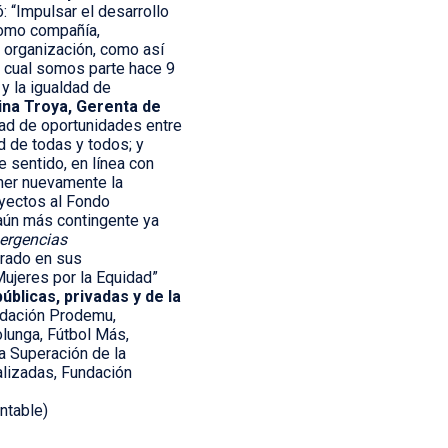
: “Impulsar el desarrollo
como compañía,
 organización, como así
 cual somos parte hace 9
y la igualdad de
ina Troya,
Gerenta de
ualdad de oportunidades entre
d de todas y todos; y
 sentido, en línea con
ener nuevamente la
oyectos al Fondo
aún más contingente ya
mergencias
trado en sus
ujeres por la Equidad”
blicas, privadas y de la
undación Prodemu,
lunga, Fútbol Más,
a Superación de la
alizadas, Fundación
ntable)