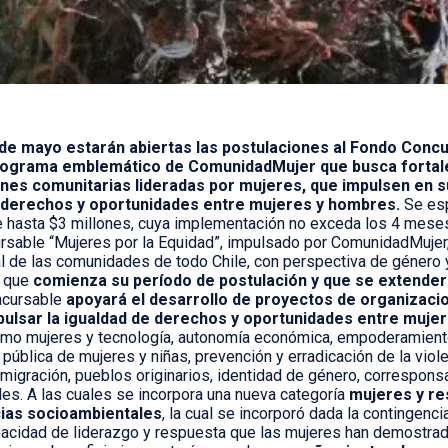
 de mayo estarán abiertas las postulaciones al Fondo Concu
rograma emblemático de ComunidadMujer que busca fortale
nes comunitarias lideradas por mujeres, que impulsen en su
 derechos y oportunidades entre mujeres y hombres.
Se esp
 hasta $3 millones, cuya implementación no exceda los 4 mese
sable “Mujeres por la Equidad”, impulsado por ComunidadMujer, 
l de las comunidades de todo Chile, con perspectiva de género y p
a que
comienza su período de postulación y que se extender
ncursable
apoyará el desarrollo de proyectos de organizacio
ulsar la igualdad de derechos y oportunidades entre muje
mo mujeres y tecnología, autonomía económica, empoderamiento
 pública de mujeres y niñas, prevención y erradicación de la viol
 migración, pueblos originarios, identidad de género, correspons
es. A las cuales se incorpora una nueva categoría
mujeres y re
ias socioambientales
, la cual se incorporó dada la contingenci
pacidad de liderazgo y respuesta que las mujeres han demostra