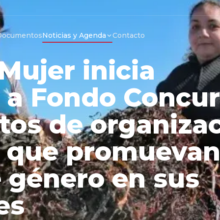
Documentos
Noticias y Agenda
Contacto
ujer inicia
n a Fondo Concur
tos de organiza
es que promuevan
 género en sus
es