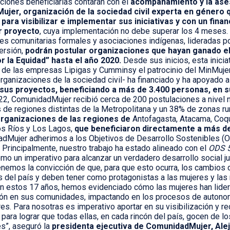
ciones beneficiarias contarán con el
acompañamiento y la ase
jer, organización de la sociedad civil experta en género 
 para visibilizar e implementar sus iniciativas y
con un finan
r proyecto
, cuya implementación no debe superar los 4 meses. 
es comunitarias formales y asociaciones indígenas, lideradas p
ersión,
podrán postular organizaciones que hayan ganado e
r la Equidad” hasta el año 2020.
Desde sus inicios, esta inici
 de las empresas Lipigas y Cumminsy el patrocinio del MinMuje
ganizaciones de la sociedad civil- ha financiado y ha apoyado 
 sus proyectos, beneficiando a más de 3.400 personas, en 
2, ComunidadMujer recibió cerca de 200 postulaciones a nivel n
 de regiones distintas de la Metropolitana y un 38% de zonas rur
organizaciones de las regiones de
Antofagasta, Atacama, Coqu
os Ríos y Los Lagos,
que beneficiaron directamente a más de
adMujer adherimos a los Objetivos de Desarrollo Sostenibles 
. Principalmente, nuestro trabajo ha estado alineado con el
ODS 
mo un imperativo para alcanzar un verdadero desarrollo social ju
 Tenemos la convicción de que, para que esto ocurra, los cambio
os del país y deben tener como protagonistas a las mujeres y las 
En estos 17 años, hemos evidenciado cómo las mujeres han lid
ión en sus comunidades, impactando en los procesos de auton
es. Para nosotras es imperativo aportar en su visibilización y r
para lograr que todas ellas, en cada rincón del país, gocen de 
s”, aseguró la
presidenta ejecutiva de ComunidadMujer, Ale