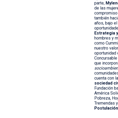
parte,
Mylen
de las mujer
compromiso q
también haci
años, bajo e
oportunidade
Estrategia 
hombres y mu
como Cummins
nuestro valo
oportunidad 
Concursable 
que incorpor
socioambien
comunidades”
cuenta con 
sociedad civ
Fundación ba
América Soli
Pobreza, Hog
Tremendas y
Postulación