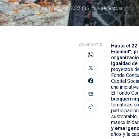
4 de mayo de 2023
·
5 min de lectura
COMPARTIR
Hasta el 22
Equidad”, p
organizacio
igualdad de
proyectos de
Fondo Concur
Capital Socia
una iniciativ
El Fondo Co
busquen imp
temáticas co
participación
sustentable,
masculinidad
y emergenc
años y la ca