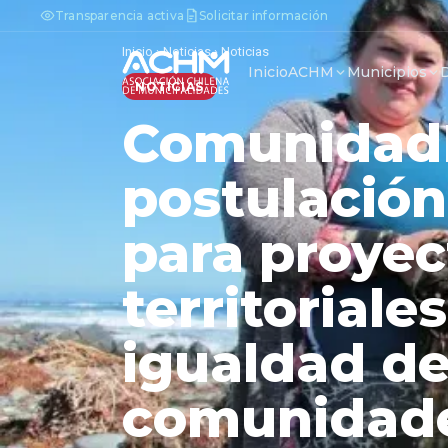
Transparencia activa
Solicitar información
Inicio
›
Noticias
›
Noticias
Inicio
ACHM
Municipios
NOTICIAS
ComunidadM
postulació
para proyec
territorial
igualdad de
comunidad