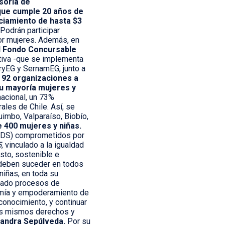
soría de
que cumple 20 años de
ciamiento de hasta $3
Podrán participar
or mujeres. Además, en
l Fondo Concursable
ativa -que se implementa
ryEG y SernamEG, junto a
a
92 organizaciones a
su mayoría mujeres y
acional, un 73%
ales de Chile. Así, se
imbo, Valparaíso, Biobío,
 400 mujeres y niñas.
(ODS) comprometidos por
5
, vinculado a la igualdad
sto, sostenible e
s deben suceder en todos
niñas, en toda su
erado procesos de
omía y empoderamiento de
econocimiento, y continuar
los mismos derechos y
jandra Sepúlveda.
Por su