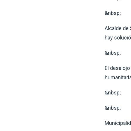
&nbsp;
Alcalde de
hay solució
&nbsp;
El desalojo
humanitaria
&nbsp;
&nbsp;
Municipalid