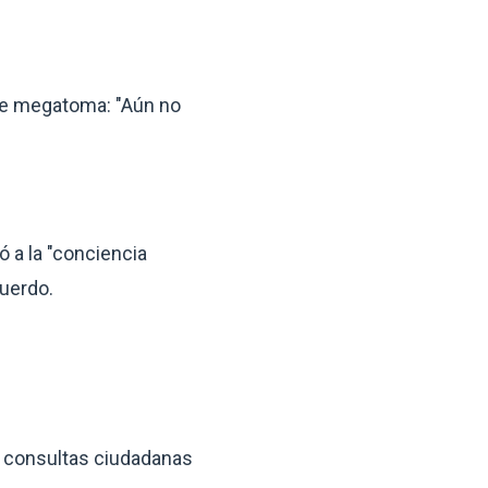
 de megatoma: "Aún no
ó a la "conciencia
cuerdo.
n consultas ciudadanas