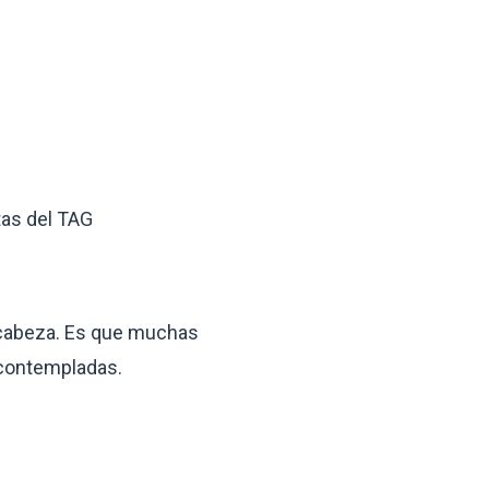
tas del TAG
e cabeza. Es que muchas
 contempladas.