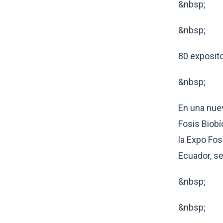
&nbsp;
&nbsp;
80 exposito
&nbsp;
En una nue
Fosis Biobí
la Expo Fos
Ecuador, s
&nbsp;
&nbsp;