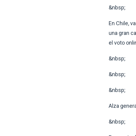
&nbsp;
En Chile, v
una gran ca
el voto onl
&nbsp;
&nbsp;
&nbsp;
Alza genera
&nbsp;