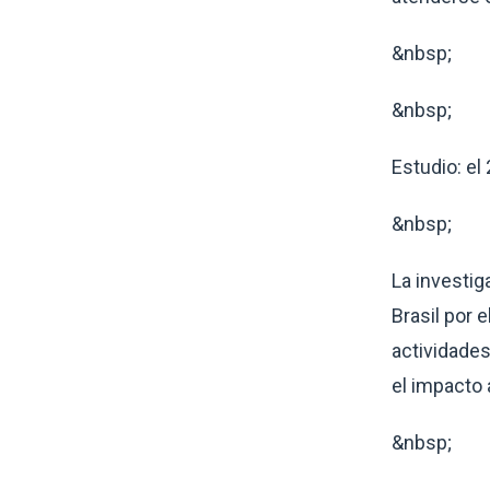
&nbsp;
&nbsp;
Estudio: el
&nbsp;
La investig
Brasil por 
actividades
el impacto 
&nbsp;