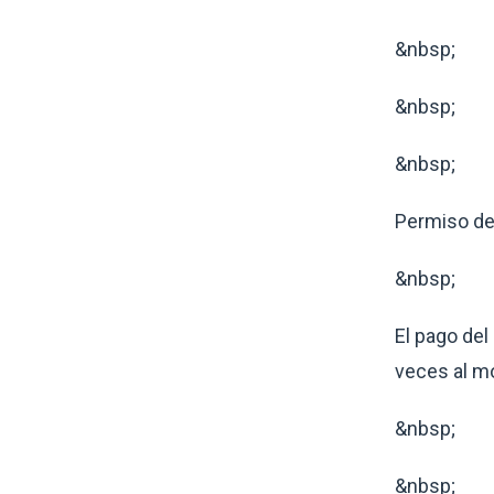
&nbsp;
&nbsp;
&nbsp;
Permiso de
&nbsp;
El pago del
veces al m
&nbsp;
&nbsp;