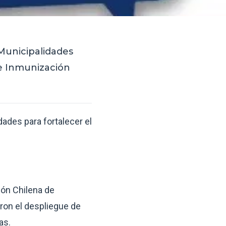
 Municipalidades
 e Inmunización
dades para fortalecer el
ción Chilena de
aron el despliegue de
as.