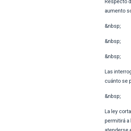
Respecto de
aumento so
&nbsp;
&nbsp;
&nbsp;
Las interr
cuánto se 
&nbsp;
La ley cort
permitirá a
atenderse 