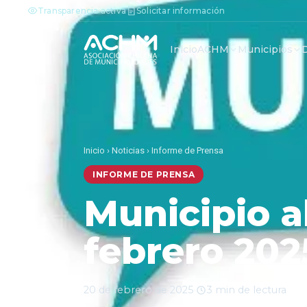
Transparencia activa
Solicitar información
Inicio
ACHM
Municipios
Inicio
›
Noticias
›
Informe de Prensa
INFORME DE PRENSA
Municipio a
febrero 202
20 de febrero de 2025
·
3 min de lectura