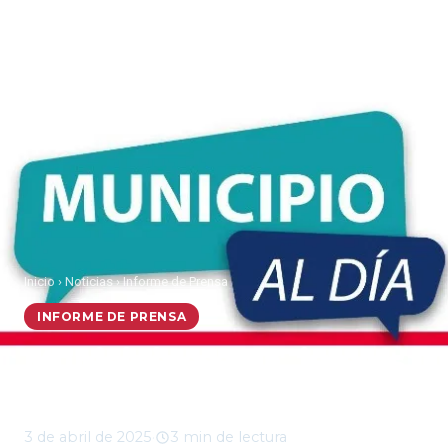
Inicio
›
Noticias
›
Informe de Prensa
INFORME DE PRENSA
Municipio al Día, jueves
3 de abril 2025
3 de abril de 2025
·
3 min de lectura