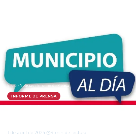
Inicio
›
Noticias
›
Informe de Prensa
INFORME DE PRENSA
Municipio al Día, lunes
01 de abril 2024
1 de abril de 2024
·
4 min de lectura