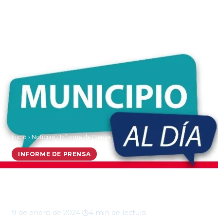
Inicio
›
Noticias
›
Informe de Prensa
INFORME DE PRENSA
Municipio al Día, martes
09 de enero 2024
9 de enero de 2024
·
4 min de lectura