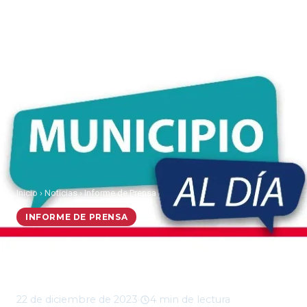
Inicio
›
Noticias
›
Informe de Prensa
INFORME DE PRENSA
Municipio al Día, viernes
22 de diciembre 2023
22 de diciembre de 2023
·
4 min de lectura