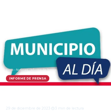
Inicio
›
Noticias
›
Informe de Prensa
INFORME DE PRENSA
Municipio al Día, viernes
29 de diciembre 2023
29 de diciembre de 2023
·
3 min de lectura