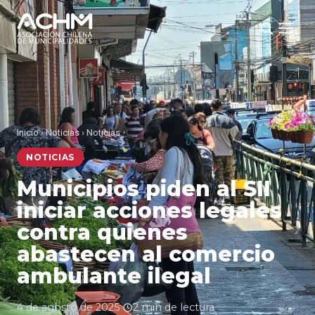
Inicio
›
Noticias
›
Noticias
NOTICIAS
Municipios piden al SII
iniciar acciones legales
contra quienes
abastecen al comercio
ambulante ilegal
4 de agosto de 2025
·
2 min de lectura