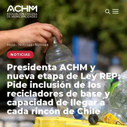
Inicio
›
Noticias
›
Noticias
NOTICIAS
Presidenta ACHM y
nueva etapa de Ley REP:
Pide inclusión de los
recicladores de base y
capacidad de llegar a
cada rincón de Chile
5 de octubre de 2023
·
2 min de lectura